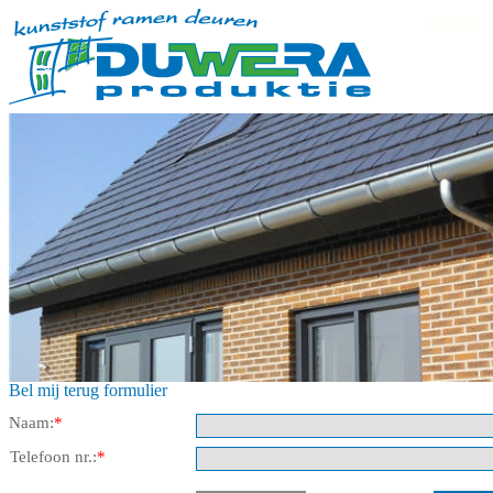
Home
Bel mij terug formulier
Naam:
*
Telefoon nr.:
*