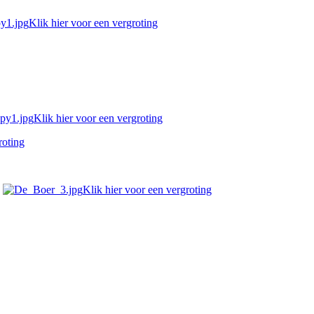
Klik hier voor een vergroting
Klik hier voor een vergroting
roting
Klik hier voor een vergroting